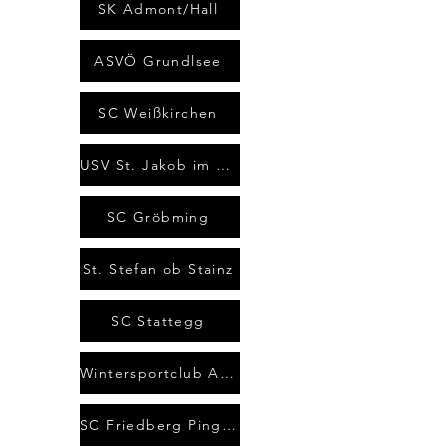
SK Admont/Hall
ASVÖ Grundlsee
SC Weißkirchen
USV St. Jakob im Walde
SC Gröbming
St. Stefan ob Stainz
SC Stattegg
Wintersportclub Aflenz
SC Friedberg Pinggau