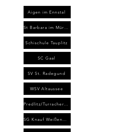
Aigen im Ennstal
St Barbara im Mürztal
Schischule Tauplitz
SC Gaal
SV St. Radegund
WSV Altaussee
Predlitz/Turracherhöhe
SG Knauf Weißenbach