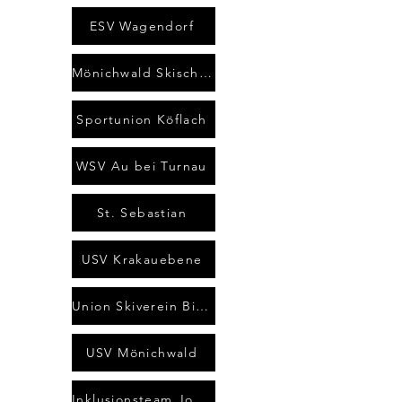
ESV Wagendorf
Mönichwald Skischool
Sportunion Köflach
WSV Au bei Turnau
St. Sebastian
USV Krakauebene
Union Skiverein Birkfeld
USV Mönichwald
Inklusionsteam Joglland