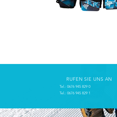
RUFEN SIE UNS AN
Tel.: 0676 945 829 0
Tel.: 0676 945 829 1