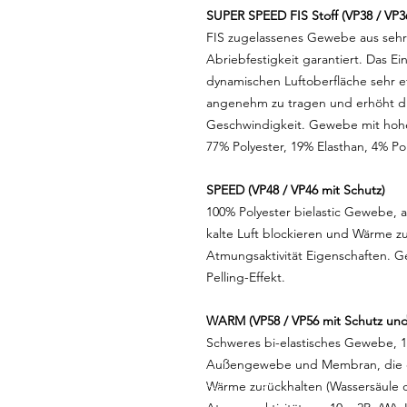
SUPER SPEED FIS Stoff (VP38 / VP3
FIS zugelassenes Gewebe aus sehr
Abriebfestigkeit garantiert. Das Ei
dynamischen Luftoberfläche sehr e
angenehm zu tragen und erhöht die
Geschwindigkeit. Gewebe mit hohe
77% Polyester, 19% Elasthan, 4% Po
SPEED (VP48 / VP46 mit Schutz)
100% Polyester bielastic Gewebe,
kalte Luft blockieren und Wärme z
Atmungsaktivität Eigenschaften. 
Pelling-Effekt.
WARM (VP58 / VP56 mit Schutz und 
Schweres bi-elastisches Gewebe, 10
Außengewebe und Membran, die de
Wärme zurückhalten (Wassersäule