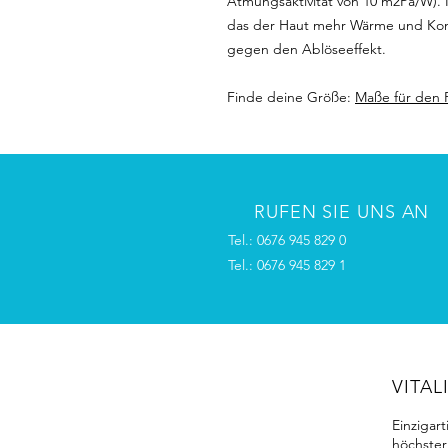
Atmungsaktivität von 10 m2Pa/W). I
das der Haut mehr Wärme und Komfo
gegen den Ablöseeffekt.
Finde deine Größe:
Maße für den
RUFEN SIE UNS AN
Tel.: 0676 945 829 0
Tel.: 0676 945 829 1
VITAL
Einzigar
höchster