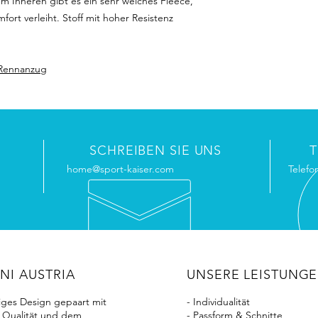
m Inneren gibt es ein sehr weiches Fleece,
rt verleiht. Stoff mit hoher Resistenz
 Rennanzug
SCHREIBEN SIE UNS
home@sport-kaiser.com
Telefo
INI AUSTRIA
UNSERE LEISTUNG
tiges Design gepaart mit
- Individualität
 Qualität und dem
- Passform & Schnitte