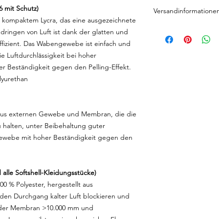
Maße für den Renna
6 mit Schutz)
Versandinformatione
 kompaktem Lycra, das eine ausgezeichnete
Auf Bestellung herges
ndringen von Luft ist dank der glatten und
Tagen
ffizient. Das Wabengewebe ist einfach und
 Luftdurchlässigkeit bei hoher
r Beständigkeit gegen den Pelling-Effekt.
lyurethan
 aus externen Gewebe und Membran, die die
u halten, unter Beibehaltung guter
Gewebe mit hoher Beständigkeit gegen den
alle Softshell-Kleidungsstücke)
0 % Polyester, hergestellt aus
n Durchgang kalter Luft blockieren und
 der Membran >10.000 mm und