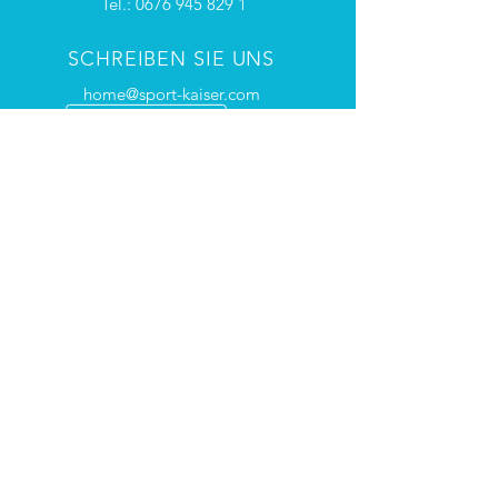
Tel.:
0676 945 829 1
SCHREIBEN SIE UNS
home@sport-kaiser.com
TERMINVEREINBARUNG
Telefonisch oder per Mail
VITALINI AUSTRIA
Einzigartiges Design gepaart mit
höchster Qualität und dem
kompletten Sortiment der Vitalini
Skibekleidung
bieten wir ein
rundum Angebot für Ihre/Ihren
Verein/Sischule/Bergbahn/Firma
an.
UNSERE LEISTUNGEN
- Individualität