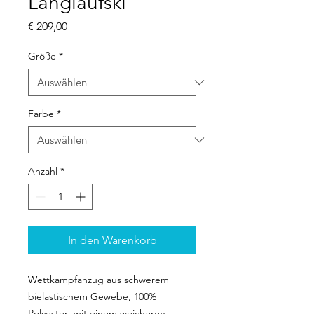
Langlaufski
Preis
€ 209,00
Größe
*
Farbe
*
Anzahl
*
In den Warenkorb
Wettkampfanzug aus schwerem
bielastischem Gewebe, 100%
Polyester, mit einem weicheren