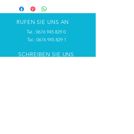
RUFEN SIE UNS AN
Tel.:
0676 945 829 0
Tel.:
0676 945 829 1
SCHREIBEN SIE UNS
home@sport-kaiser.com
TERMINVEREINBARUNG
Telefonisch oder per Mail
VITALINI AUSTRIA
Einzigartiges Design gepaart mit
höchster Qualität und dem
kompletten Sortiment der Vitalini
Skibekleidung
bieten wir ein