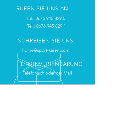
RUFEN SIE UNS AN
Tel.:
0676 945 829 0
Tel.:
0676 945 829 1
SCHREIBEN SIE UNS
home@sport-kaiser.com
TERMINVEREINBARUNG
Telefonisch oder per Mail
VITALINI AUSTRIA
Einzigartiges Design gepaart mit
höchster Qualität und dem
kompletten Sortiment der Vitalini
Skibekleidung
bieten wir ein
rundum Angebot für Ihre/Ihren
Verein/Sischule/Bergbahn/Firma