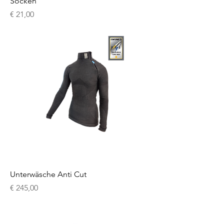
Socken
Preis
€ 21,00
Unterwäsche Anti Cut
Preis
€ 245,00